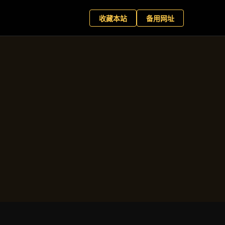
滚球盘
预约